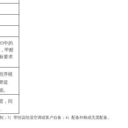
83中的
L，甲醛
项指标要求
程序模
警提
能。
置，同
。
制；3）带恒温恒湿空调或客户自备；4）配备外舱或无需配备。