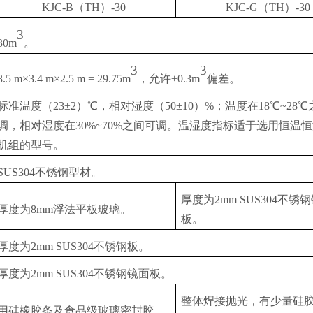
KJC-
B（
TH
）
-30
KJC-G
（
TH
）
-30
3
30
m
。
3
3
3.5 m
×
3.4 m
×
2.5 m = 29.75
m
，允许
±0.3
m
偏差。
标准温度（
23
±
2
）
℃，相对湿度（
50
±
10
）
%
；温度在
18
℃
~28
℃
调，相对湿度在
30%~70%
之间可调。温湿度指标适于选用恒温恒
机组的型号。
SUS304不锈钢型材。
厚度为
2mm SUS304不锈
厚度为
8
mm
浮法平板玻璃。
板。
厚度为
2
mm
SUS304不锈钢板。
厚度为
2
mm
SUS304不锈钢镜面板。
整体焊接抛光，有少量硅
用硅橡胶条及食品级玻璃密封胶。