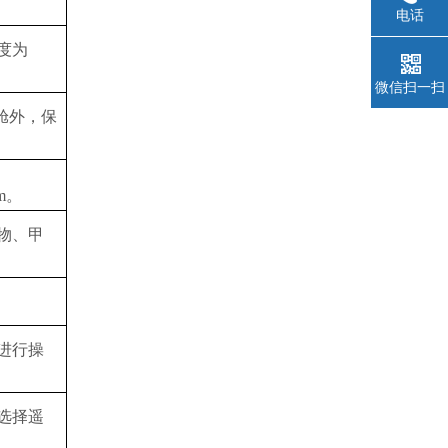
电话
度为
微信扫一扫
舱外，保
m
。
物、甲
进行操
选择遥