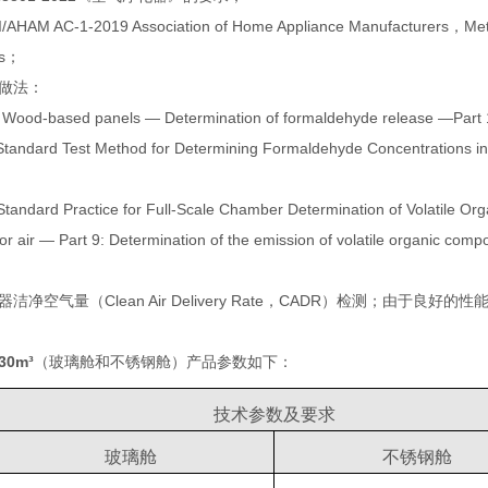
 AC-1-2019 Association of Home Appliance Manufacturers，Method 
rs；
做法：
od-based panels — Determination of formaldehyde release —Part 1
andard Test Method for Determining Formaldehyde Concentrations in
ndard Practice for Full-Scale Chamber Determination of Volatile Org
r air — Part 9: Determination of the emission of volatile organic comp
净空气量（Clean Air Delivery Rate，CADR）检测；由于
0m³
（玻璃舱和不锈钢舱）产品参数如下：
技术参数及要求
玻璃舱
不锈钢舱