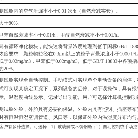
测试舱内的空气泄漏率小于
0.0
1
次
/h（自然衰减实验）。
大于
80%。
甲苯自然衰减率小于
0.01/h，甲醛自然衰减率小于0.01/h。
具有循环净化模块，能快速将背景浓度处理到低于国标GB/T 188
浓度要求。颗粒物粒径在0.3μm以上的粒子背景浓度小于1000 P/
低于0.02mg/m3，甲苯低于0.02mg/m3。低于GB/T 18883中各
的20%。
测试舱实现全自动控制。手动模式可实现单个电动设备的启停，
式可实现某确定工况下，系
列设备的启停。对于误操作，具有报
示。温湿度曲线显示、记录导出功能。
用户可选择计算机控制功
测试舱外舱，外舱具有必要的保温。外舱内具有照明、插座等布
时有恒温恒湿空调管道、风口等，以保证外舱内温湿度分布均匀
客户有多种选择。可选择：1）玻璃舱或不锈钢舱；2）自动控制或手动控