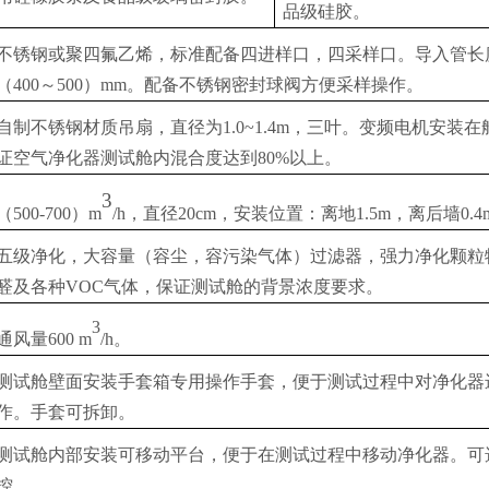
品级硅胶。
不锈钢或聚四氟乙烯，标准配备四进样口，四采样口。导入管长
（
400
～
500
）
mm
。配备不锈钢密封球阀方便采样操作。
自制不锈钢材质吊扇，直径为
1.0~1.4
m，三叶。变频电机安装在
证空气净化器测试舱内混合度达到
80%
以上。
3
（
500-700
）
m
/h
，直径
20cm
，安装位置：离地
1.5m
，离后墙
0.4
五级净化，大容量（容尘，容污染气体）过滤器，强力净化颗粒
醛及各种
VOC气体，保证测试舱的背景浓度要求。
3
通风量
6
00 m
/h
。
测试舱壁面安装手套箱专用操作手套，便于测试过程中对净化器
作。手套可拆卸。
测试舱内部安装可移动平台，便于在测试过程中移动净化器。可
控