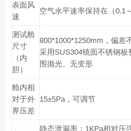
表面风
空气水平速率保持在（0.1～0
速
测试舱
800*1000*1250mm，偏差
尺寸
采用SUS304镜面不锈钢
（内
围抛光、无变形
胆）
舱内相
对于外
15±5Pa，可调节
界压差
静态泄漏率：1KPa相对压强