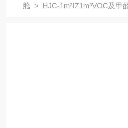
舱
> HJC-1m³IZ1m³VOC及